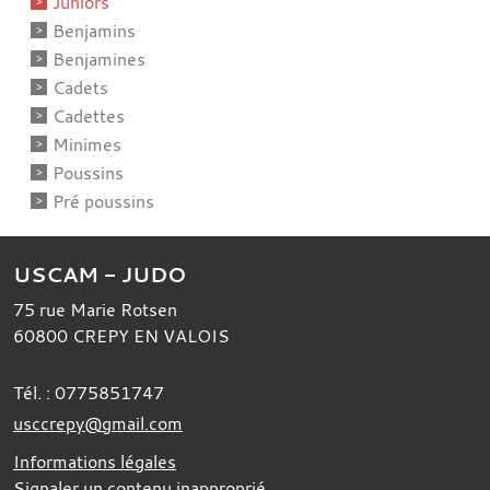
Juniors
Benjamins
Benjamines
Cadets
Cadettes
Minimes
Poussins
Pré poussins
USCAM - JUDO
75 rue Marie Rotsen
60800
CREPY EN VALOIS
Tél. :
0775851747
usccrepy@gmail.com
Informations légales
Signaler un contenu inapproprié